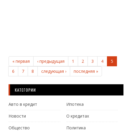
В
боль
Ч
Д
« первая
‹ предыдущая
1
2
3
4
5
6
7
8
следующая ›
последняя »
КАТЕГОРИИ
Авто в кредит
Ипотека
Новости
О кредитах
Общество
Политика