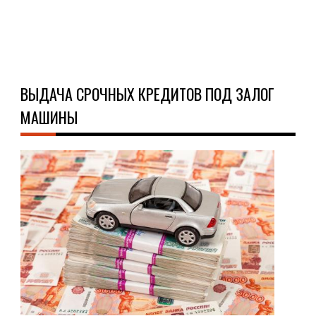
Ч
Д
ВЫДАЧА СРОЧНЫХ КРЕДИТОВ ПОД ЗАЛОГ
МАШИНЫ
ПО
КРЕ
17.1
На
сег
ден
вес
про
пол