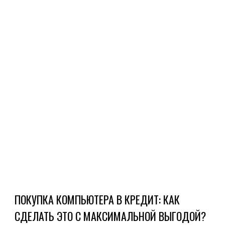
офо
и
кре
Каж
из
кре
кар
пре
это
фин.
Ч
Д
ПОКУПКА КОМПЬЮТЕРА В КРЕДИТ: КАК
СДЕЛАТЬ ЭТО С МАКСИМАЛЬНОЙ ВЫГОДОЙ?