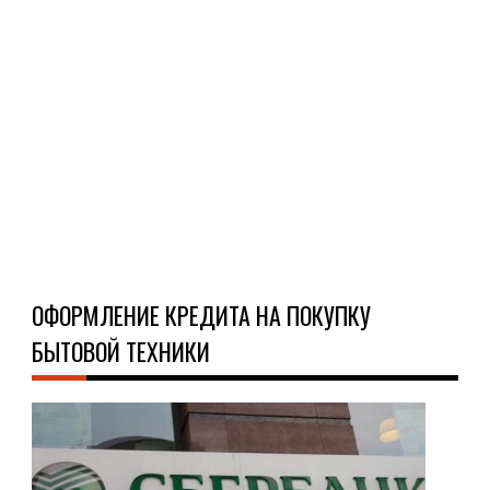
на
пок
дене
а
до
полу
Ч
Д
ОФОРМЛЕНИЕ КРЕДИТА НА ПОКУПКУ
БЫТОВОЙ ТЕХНИКИ
ПО
КРЕ
23.0