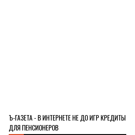
сов
рос
кре
пен
в
сбе
буд
вып
эко
Алек
Ч
Д
Ъ-ГАЗЕТА - В ИНТЕРНЕТЕ НЕ ДО ИГР КРЕДИТЫ
ДЛЯ ПЕНСИОНЕРОВ