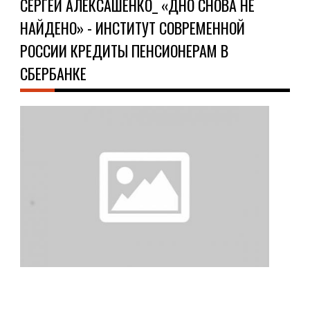
СЕРГЕЙ АЛЕКСАШЕНКО_ «ДНО СНОВА НЕ
НАЙДЕНО» - ИНСТИТУТ СОВРЕМЕННОЙ
РОССИИ КРЕДИТЫ ПЕНСИОНЕРАМ В
СБЕРБАНКЕ
ОБ
09.1
Сер
але
«дн
сно
не
най
-
инс