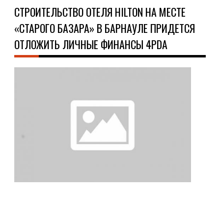
СТРОИТЕЛЬСТВО ОТЕЛЯ HILTON НА МЕСТЕ
«СТАРОГО БАЗАРА» В БАРНАУЛЕ ПРИДЕТСЯ
ОТЛОЖИТЬ ЛИЧНЫЕ ФИНАНСЫ 4PDA
ОБ
09.1
Стр
оте
hilt
на
мес
«ст
баз
в
бар