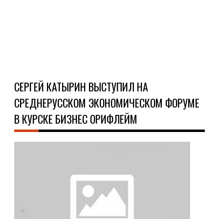
Макс
Ч
Д
СЕРГЕЙ КАТЫРИН ВЫСТУПИЛ НА
СРЕДНЕРУССКОМ ЭКОНОМИЧЕСКОМ ФОРУМЕ
В КУРСКЕ БИЗНЕС ОРИФЛЕЙМ
ОБ
09.1
Сер
кат
выс