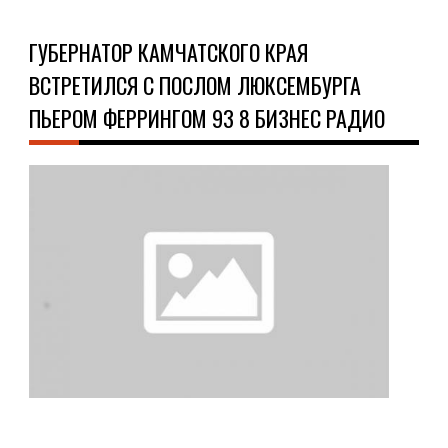
ГУБЕРНАТОР КАМЧАТСКОГО КРАЯ
ВСТРЕТИЛСЯ С ПОСЛОМ ЛЮКСЕМБУРГА
ПЬЕРОМ ФЕРРИНГОМ 93 8 БИЗНЕС РАДИО
ОБ
09.1
Губ
кам
кра
вст
с
пос
люк
пье