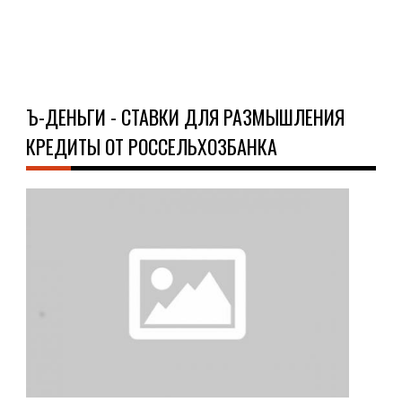
Ч
Д
Ъ-ДЕНЬГИ - СТАВКИ ДЛЯ РАЗМЫШЛЕНИЯ
КРЕДИТЫ ОТ РОССЕЛЬХОЗБАНКА
ОБ
09.1
Ъ-
ден
-
ста
для
раз