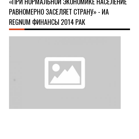
«ПРИ НОРМАЛЬНОЙ ЭКОНОМИКЕ НАСЕЛЕНИЕ
РАВНОМЕРНО ЗАСЕЛЯЕТ СТРАНУ» - ИА
REGNUM ФИНАНСЫ 2014 РАК
ОБ
09.1
«пр
нор
эко
нас
рав
зас
стр
-
иа
reg