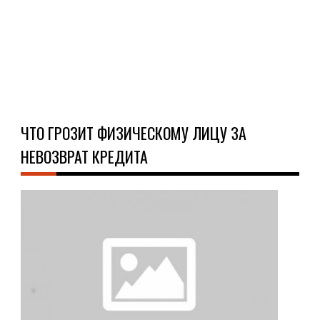
Чел
ре...
Ч
Д
ЧТО ГРОЗИТ ФИЗИЧЕСКОМУ ЛИЦУ ЗА
НЕВОЗВРАТ КРЕДИТА
О
КРЕ
04.0
Одн
из
про
под