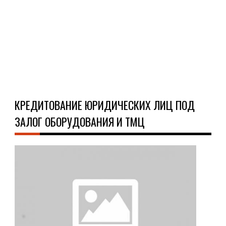
явл
...
Ч
Д
КРЕДИТОВАНИЕ ЮРИДИЧЕСКИХ ЛИЦ ПОД
ЗАЛОГ ОБОРУДОВАНИЯ И ТМЦ
О
КРЕ
26.0
Есл
у
пре