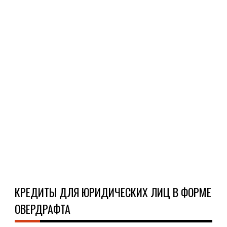
кре
лини
Кре
лин
пре
соб
зак
меж
банк
Ч
Д
КРЕДИТЫ ДЛЯ ЮРИДИЧЕСКИХ ЛИЦ В ФОРМЕ
ОВЕРДРАФТА