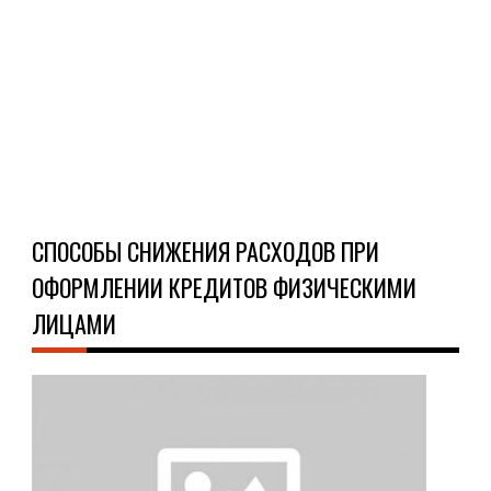
Сут
ове
зак..
Ч
Д
СПОСОБЫ СНИЖЕНИЯ РАСХОДОВ ПРИ
ОФОРМЛЕНИИ КРЕДИТОВ ФИЗИЧЕСКИМИ
ЛИЦАМИ
О
КРЕ
04.0