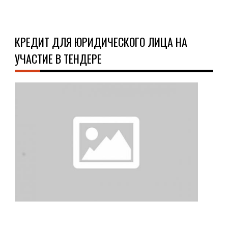
КРЕДИТ ДЛЯ ЮРИДИЧЕСКОГО ЛИЦА НА
УЧАСТИЕ В ТЕНДЕРЕ
О
КРЕ
05.0
Уча
в
тен
для
неб
ком
–
это