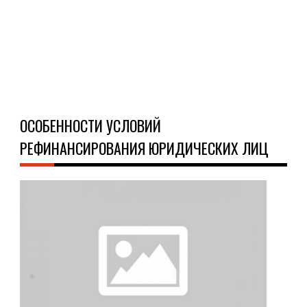
кред.
Ч
Д
ОСОБЕННОСТИ УСЛОВИЙ
РЕФИНАНСИРОВАНИЯ ЮРИДИЧЕСКИХ ЛИЦ
О
КРЕ
05.0
При
реф
кре
про