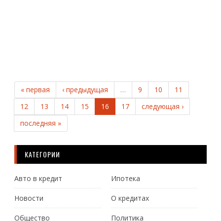
с...
Ч
Д
« первая
‹ предыдущая
…
9
10
11
12
13
14
15
16
17
следующая ›
последняя »
КАТЕГОРИИ
Авто в кредит
Ипотека
Новости
О кредитах
Общество
Политика