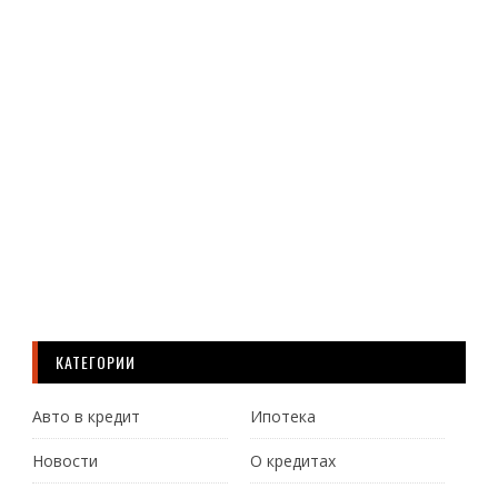
прес
кон
в
Мос
рук
мис
Ме..
Ч
Д
КАТЕГОРИИ
Авто в кредит
Ипотека
Новости
О кредитах