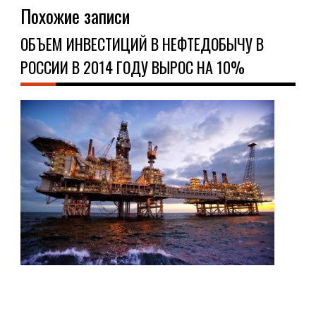
Похожие записи
ОБЪЕМ ИНВЕСТИЦИЙ В НЕФТЕДОБЫЧУ В
РОССИИ В 2014 ГОДУ ВЫРОС НА 10%
НО
13.0
Объ
инв
в
неф
в
Рос
в
201
год