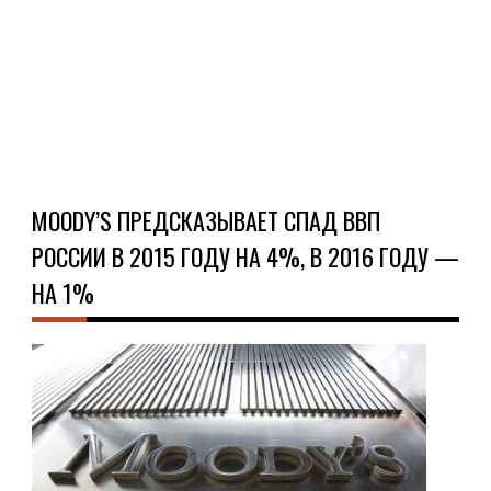
был
п...
Ч
Д
MOODY’S ПРЕДСКАЗЫВАЕТ СПАД ВВП
РОССИИ В 2015 ГОДУ НА 4%, В 2016 ГОДУ —
НА 1%
НО
30.0
Меж
рей