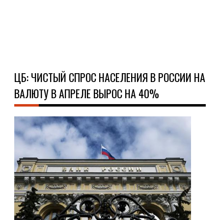
Ч
Д
ЦБ: ЧИСТЫЙ СПРОС НАСЕЛЕНИЯ В РОССИИ НА
ВАЛЮТУ В АПРЕЛЕ ВЫРОС НА 40%
ФИ
03.1
Чис
спр
нас
РФ
на