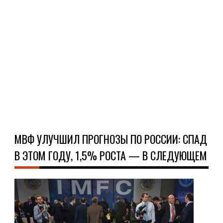
это
как
пер
аге
ТАСС
Ч
Д
МВФ УЛУЧШИЛ ПРОГНОЗЫ ПО РОССИИ: СПАД
В ЭТОМ ГОДУ, 1,5% РОСТА — В СЛЕДУЮЩЕМ
НО
25.0