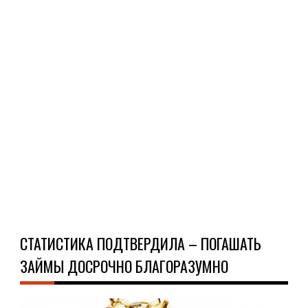
дос
про
Пот
кре
раз
вес
быс
поэт
Ч
Д
СТАТИСТИКА ПОДТВЕРДИЛА – ПОГАШАТЬ
ЗАЙМЫ ДОСРОЧНО БЛАГОРАЗУМНО
О