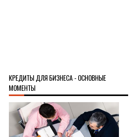
под
что
бол
за...
Ч
Д
КРЕДИТЫ ДЛЯ БИЗНЕСА - ОСНОВНЫЕ
МОМЕНТЫ
О
КРЕ
18.0
Пол