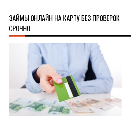
ЗАЙМЫ ОНЛАЙН НА КАРТУ БЕЗ ПРОВЕРОК
СРОЧНО
О
КРЕ
15.0
Наш
пол
пос
утв
что
эко
стр
с
каж