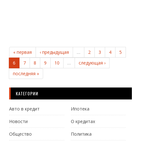
Ч
Д
« первая
‹ предыдущая
…
2
3
4
5
6
7
8
9
10
…
следующая ›
последняя »
КАТЕГОРИИ
Авто в кредит
Ипотека
Новости
О кредитах
Общество
Политика