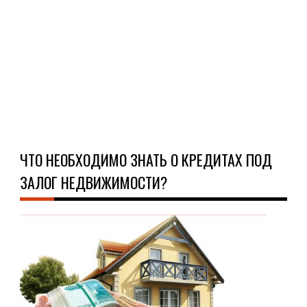
чел
поя
...
Ч
Д
ЧТО НЕОБХОДИМО ЗНАТЬ О КРЕДИТАХ ПОД
ЗАЛОГ НЕДВИЖИМОСТИ?
О
КРЕ
16.0
Нер
в