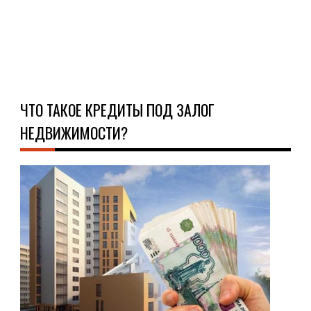
Ч
Д
ЧТО ТАКОЕ КРЕДИТЫ ПОД ЗАЛОГ
НЕДВИЖИМОСТИ?
О
КРЕ
16.0
Пот
кре
под
зал
объ