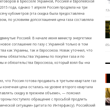
реговоров в Брюсселе Украиной, Россией и Европейской
2015 года, однако 1 апреля Россия продлила на три
13.
ысячу кубометров (эта скидка была предоставлена
зом, по условиям допсоглашения цена газа составляла
двинутые Россией. В начале июня министр энергетики
новое соглашение по газу с Украиной только в том
05.
тва как Украины, так и Евросоюза. Новак уточнил, что
ены обязательства Украины по покупке газа и по
мы и обязательства Евросоюза, который взял бы «на
л, что Россия готова продавать в третьем квартале газ
бы конечная цена осталась на уровне второго квартала
оставлять скидку в прежнем объеме», — пояснил
стороны поступило обращение с просьбой продлить
мической ситуации» (цитата по Интерфаксу). Российский