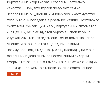
Виртуальные игорные залы созданы настолько
качественными, что игроки получают самые
невероятные ощущения. У многих возникает чувство
того, что они попадают в реальное казино. Поэтому-то
скептикам, считающим, что у виртуальных автоматов
«нет души», рекомендуется обратить свой взор на
«Вулкан 24», так как здесь они точно поменяют свое
мнение. И это является еще одним важным
преимуществом, выделяющим эту площадку на фоне
остальных и делающим ее несомненным лидером
сферы отечественного гэмблинга. К тому же с каждым
годом данное казино становится еще совершеннее.
СТАТЬИ
03.02.2020