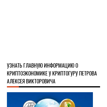
дел
ден
пер
и
расп
Ч
Д
УЗНАТЬ ГЛАВНУЮ ИНФОРМАЦИЮ О
КРИПТОЭКОНОМИКЕ У КРИПТОГУРУ ПЕТРОВА
АЛЕКСЕЯ ВИКТОРОВИЧА
ФИ
25.0