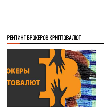
Ч
Д
РЕЙТИНГ БРОКЕРОВ КРИПТОВАЛЮТ
ФИ
23.0
Изн
пре
что
зар
в
сфе