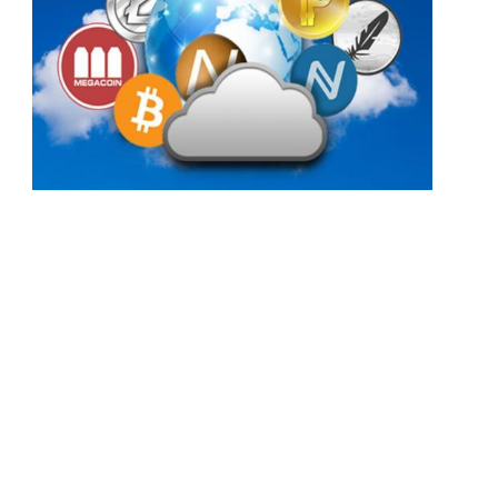
Акт
раз
кри
при
к
фор
нов
нап
в
эко
Спе
зан
кри
не
так
мно
Толь