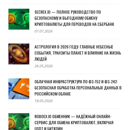
SECREX.IO — ПОЛНОЕ РУКОВОДСТВО ПО
БЕЗОПАСНОМУ И ВЫГОДНОМУ ОБМЕНУ
КРИПТОВАЛЮТЫ ДЛЯ ПЕРЕВОДОВ НА СБЕРБАНК
07.07.2026
АСТРОЛОГИЯ В 2026 ГОДУ: ГЛАВНЫЕ НЕБЕСНЫЕ
СОБЫТИЯ, ТРАНЗИТЫ ПЛАНЕТ И ВЛИЯНИЕ НА ЖИЗНЬ
ЛЮДЕЙ
26.05.2026
ОБЛАЧНАЯ ИНФРАСТРУКТУРА ПО ФЗ‑152 И ФЗ‑242:
БЕЗОПАСНАЯ ОБРАБОТКА ПЕРСОНАЛЬНЫХ ДАННЫХ В
РОССИЙСКОМ ОБЛАКЕ
18.05.2026
ROBOEX.IO ОБМЕННИК — НАДЁЖНЫЙ ОНЛАЙН-
СЕРВИС ДЛЯ ОБМЕНА КРИПТОВАЛЮТ, ВКЛЮЧАЯ
USDT И БИТКОИН