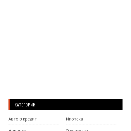
мож
пол
нев
при
Сам
выс
инв
прив
Ч
Д
КАТЕГОРИИ
Авто в кредит
Ипотека
Новости
О кредитах