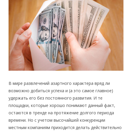
В мире развлечений азартного характера вряд ли
возможно добиться успеха и (а это самое главное)
удержать его без постоянного развития. И те
площадки, которые хорошо понимают данный факт,
остаются в тренде на протяжение долгого периода
времени. Но с учетом высочайшей конкуренции
местным компаниям приходится делать действительно