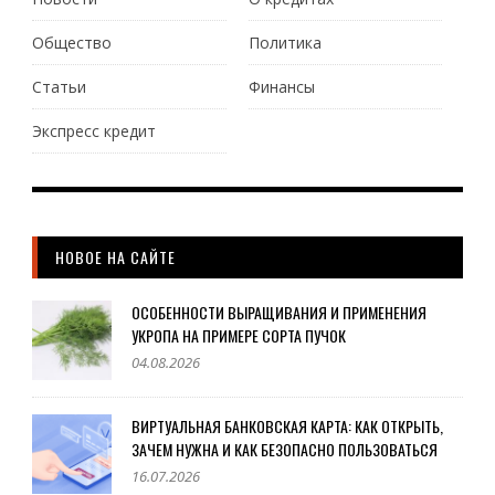
Общество
Политика
Статьи
Финансы
Экспресс кредит
НОВОЕ НА САЙТЕ
ОСОБЕННОСТИ ВЫРАЩИВАНИЯ И ПРИМЕНЕНИЯ
УКРОПА НА ПРИМЕРЕ СОРТА ПУЧОК
04.08.2026
ВИРТУАЛЬНАЯ БАНКОВСКАЯ КАРТА: КАК ОТКРЫТЬ,
ЗАЧЕМ НУЖНА И КАК БЕЗОПАСНО ПОЛЬЗОВАТЬСЯ
16.07.2026