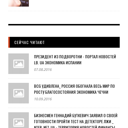
СЕЙЧАС ЧИТАЮТ
ПРЕЗИДЕНТ ИЗ ПОДВОРОТНИ - ПОРТАЛ НОВОСТЕЙ
LB. UA ЭКОНОМИКА ИСПАНИИ
07.08.2016
BCG УДИВЛЕНА_ РОССИЯ ОБОГНАЛА ВЕСЬ МИР ПО
РОСТУ БЛАГОСОСТОЯНИЯ ЭКОНОМИКА ЧЕЧНИ
10.09.2016
БИЗНЕСМЕН ГЕННАДИЙ БУТКЕВИЧ ЗАЯВИЛ О СВОЕЙ
ГОТОВНОСТИ ПРОЙТИ ТЕСТ НА ДЕТЕКТОРЕ ЛЖИ _
NTER. NET. UA - ТЕРРИТОРИЯ НОВОСТЕЙ ФИНАНСЫ