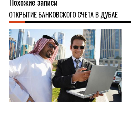
Похожие записи
ОТКРЫТИЕ БАНКОВСКОГО СЧЕТА В ДУБАЕ
ФИ
29.0
В
наш
вре
пра
нев
обо
без
исп
услу
бан
Опл