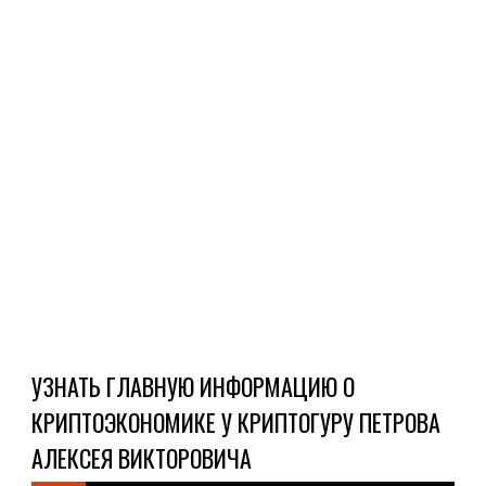
счет
вып
чеки
дел
ден
пер
и
расп
Ч
Д
УЗНАТЬ ГЛАВНУЮ ИНФОРМАЦИЮ О
КРИПТОЭКОНОМИКЕ У КРИПТОГУРУ ПЕТРОВА
АЛЕКСЕЯ ВИКТОРОВИЧА