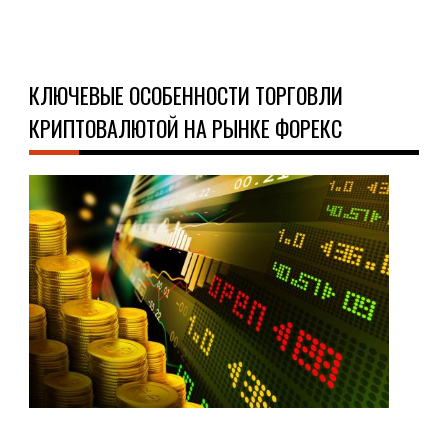
Д
КЛЮЧЕВЫЕ ОСОБЕННОСТИ ТОРГОВЛИ
КРИПТОВАЛЮТОЙ НА РЫНКЕ ФОРЕКС
ФИ
23.0
Кри
–
сам
быс
акт
на
сег