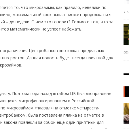
ется то, что микрозаймы, как правило, невелики по
13.
авило, максимальный срок выплат может продолжаться
й – до недели. О чем это говорит? Только о том, что за
нтов математически не успеет набежать.
т ограничения Центробанков «потолка» предельных
05.
нтных ростов. Данная новость будет всегда приятной для
икрозаймов.
ункту. Полтора года назад штабом ЦБ был «поправлен»
мающихся микрофинансированием в Российской
 по микрозаймам «плавал» на отметке четыреста-
ентробанком, была поставлена планка на отметке в
и закона повлекли за собой еще один приятный для