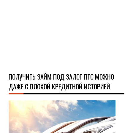
ден
мно
фин
орг..
Ч
Д
ПОЛУЧИТЬ ЗАЙМ ПОД ЗАЛОГ ПТС МОЖНО
ДАЖЕ С ПЛОХОЙ КРЕДИТНОЙ ИСТОРИЕЙ
СТА
07.0
В