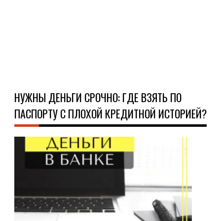
есл
ему..
Ч
Д
НУЖНЫ ДЕНЬГИ СРОЧНО: ГДЕ ВЗЯТЬ ПО
ПАСПОРТУ С ПЛОХОЙ КРЕДИТНОЙ ИСТОРИЕЙ?
ФИ
04.1
Ког
зае
тер