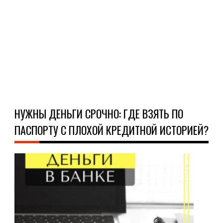
в
нем
коли
Ч
Д
НУЖНЫ ДЕНЬГИ СРОЧНО: ГДЕ ВЗЯТЬ ПО
ПАСПОРТУ С ПЛОХОЙ КРЕДИТНОЙ ИСТОРИЕЙ?
ФИ
31.1
Ког
зае