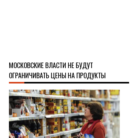
мож
пре
с...
Ч
Д
МОСКОВСКИЕ ВЛАСТИ НЕ БУДУТ
ОГРАНИЧИВАТЬ ЦЕНЫ НА ПРОДУКТЫ
НО
13.0
Вла
Мос
не