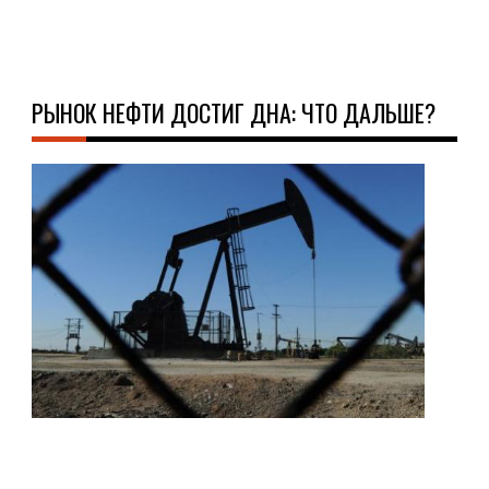
Д
РЫНОК НЕФТИ ДОСТИГ ДНА: ЧТО ДАЛЬШЕ?
НО
12.0
Быс
рын
неф
не
пре
быс
дос
к