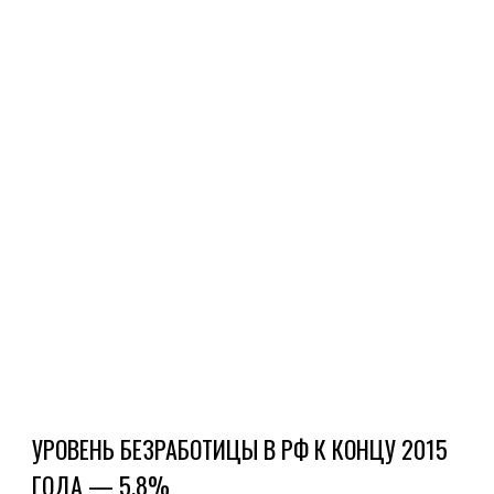
пят
буд
нах
вну
инт
0,2-
0,5%
ука
в
...
Ч
Д
УРОВЕНЬ БЕЗРАБОТИЦЫ В РФ К КОНЦУ 2015
ГОДА — 5,8%