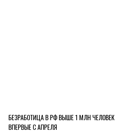
до
4,42
млн
чел
(5,8
от
чис
эко
акт
насе.
Ч
Д
БЕЗРАБОТИЦА В РФ ВЫШЕ 1 МЛН ЧЕЛОВЕК
ВПЕРВЫЕ С АПРЕЛЯ