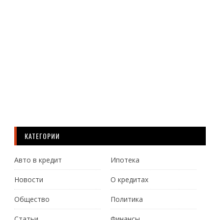
обс
сит
на
рын
не...
Ч
Д
КАТЕГОРИИ
Авто в кредит
Ипотека
Новости
О кредитах
Общество
Политика
Статьи
Финансы