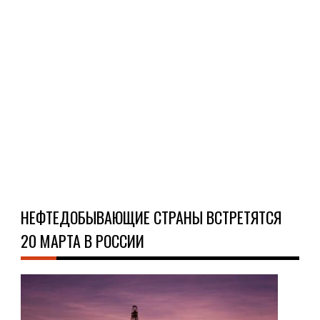
Укр
при
к
сан
про
Рос..
Ч
Д
НЕФТЕДОБЫВАЮЩИЕ СТРАНЫ ВСТРЕТЯТСЯ
20 МАРТА В РОССИИ
НО
15.1