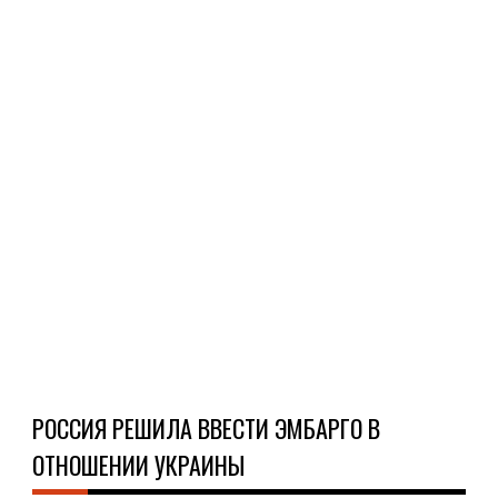
гот
к
жес
мер
Как
зая
гла
Мин
эко
разв
Ч
Д
РОССИЯ РЕШИЛА ВВЕСТИ ЭМБАРГО В
ОТНОШЕНИИ УКРАИНЫ