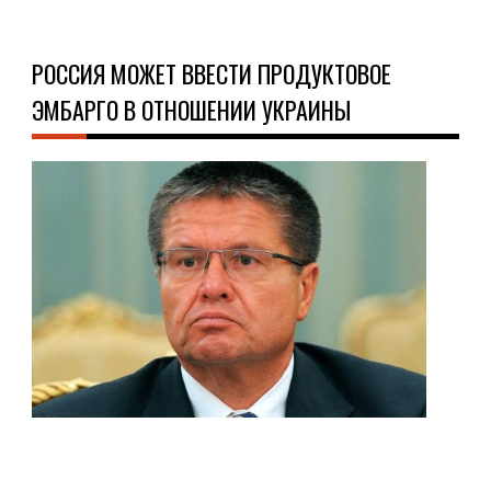
РОССИЯ МОЖЕТ ВВЕСТИ ПРОДУКТОВОЕ
ЭМБАРГО В ОТНОШЕНИИ УКРАИНЫ
НО
18.0
Не
доб
от
укр
кол
вза
рос
сто