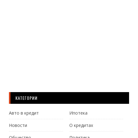
нам
хуж
чем
в
198
году
Паде
Ч
Д
КАТЕГОРИИ
Авто в кредит
Ипотека
Новости
О кредитах
Общество
Политика