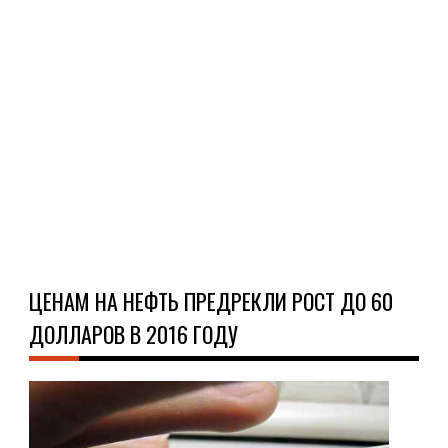
Об
это
как
пер
аге
ТАСС
Ч
Д
ЦЕНАМ НА НЕФТЬ ПРЕДРЕКЛИ РОСТ ДО 60
ДОЛЛАРОВ В 2016 ГОДУ
НО
19.0