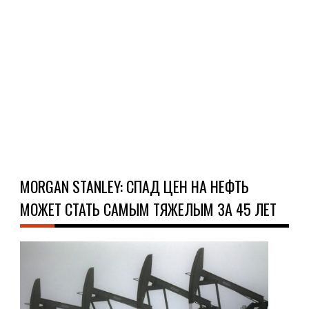
мне
выс
кру
аме
неф
Ч
Д
MORGAN STANLEY: СПАД ЦЕН НА НЕФТЬ
МОЖЕТ СТАТЬ САМЫМ ТЯЖЕЛЫМ ЗА 45 ЛЕТ
НО
28.0