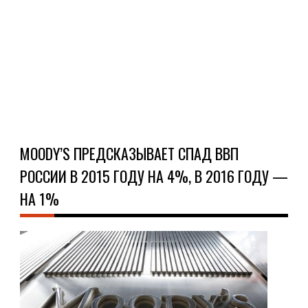
реш
ожи
гл...
Ч
Д
MOODY’S ПРЕДСКАЗЫВАЕТ СПАД ВВП
РОССИИ В 2015 ГОДУ НА 4%, В 2016 ГОДУ —
НА 1%
НО
30.0
Меж