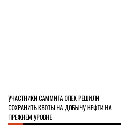
мин
цен
на
уро
$65
за
бар
неф.
Ч
Д
УЧАСТНИКИ САММИТА ОПЕК РЕШИЛИ
СОХРАНИТЬ КВОТЫ НА ДОБЫЧУ НЕФТИ НА
ПРЕЖНЕМ УРОВНЕ