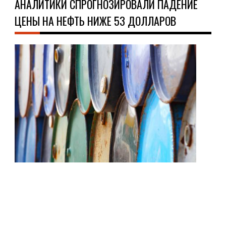
АНАЛИТИКИ СПРОГНОЗИРОВАЛИ ПАДЕНИЕ
ЦЕНЫ НА НЕФТЬ НИЖЕ 53 ДОЛЛАРОВ
НО
14.1
Неф
про
деш
из-
за
воз
пер
пре
и
ожи
нов