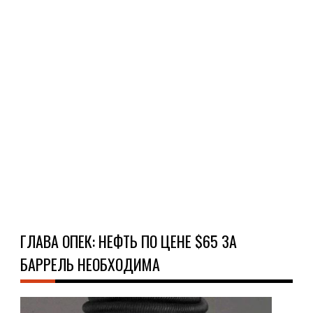
неф
это
стр
Кро
того
Тег
пре
внов
Ч
Д
ГЛАВА ОПЕК: НЕФТЬ ПО ЦЕНЕ $65 ЗА
БАРРЕЛЬ НЕОБХОДИМА
НО