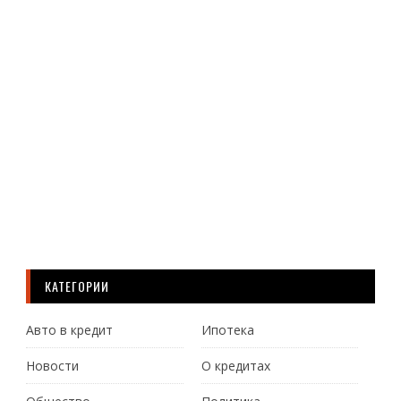
фак
уро
отл
реш
о
нов
уров
Ч
Д
КАТЕГОРИИ
Авто в кредит
Ипотека
Новости
О кредитах